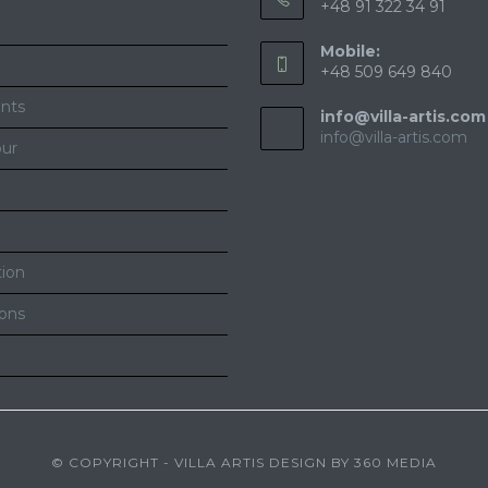
+48 91 322 34 91
Mobile:
+48 509 649 840
nts
info@villa-artis.com
info@villa-artis.com
our
tion
ions
© COPYRIGHT - VILLA ARTIS DESIGN BY 360 MEDIA