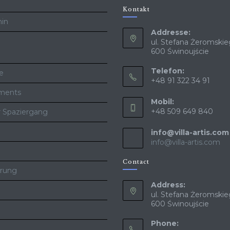
Kontakt
in
Addresse:
ul. Stefana Żeromskie
600 Świnoujście
Telefon:
te
+48 91 322 34 91
ments
Mobil:
+48 509 649 840
er Spaziergang
info@villa-artis.com
info@villa-artis.com
Contact
erung
Address:
ul. Stefana Żeromskie
600 Świnoujście
Phone: