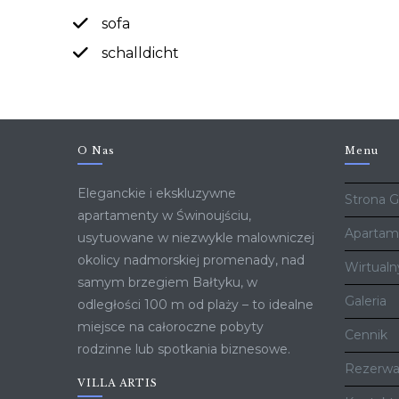
sofa
schalldicht
O Nas
Menu
Eleganckie i ekskluzywne
Strona 
apartamenty w Świnoujściu,
Apartam
usytuowane w niezwykle malowniczej
okolicy nadmorskiej promenady, nad
Wirtualn
samym brzegiem Bałtyku, w
Galeria
odległości 100 m od plaży – to idealne
miejsce na całoroczne pobyty
Cennik
rodzinne lub spotkania biznesowe.
Rezerwa
VILLA ARTIS