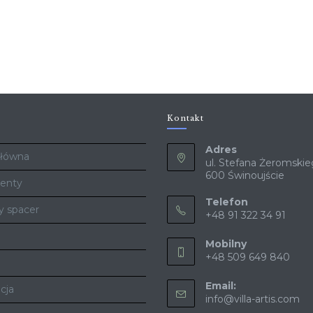
Kontakt
Adres
Główna
ul. Stefana Żeromskie
600 Świnoujście
enty
Telefon
y spacer
+48 91 322 34 91
Mobilny
+48 509 649 840
Email:
cja
info@villa-artis.com