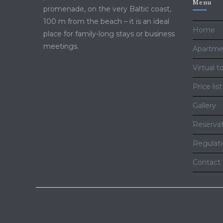
Menu
promenade, on the very Baltic coast,
100 m from the beach – it is an ideal
Home
place for family-long stays or business
meetings.
Apartme
Virtual t
Price list
Gallery
Reserva
Regulat
Contact