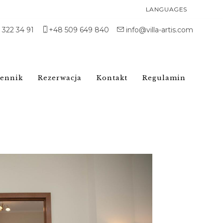
LANGUAGES
1 322 34 91
+48 509 649 840
info@villa-artis.com
ennik
Rezerwacja
Kontakt
Regulamin