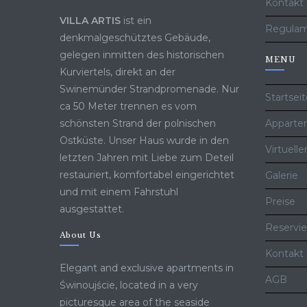
Kontakt
VILLA ARTIS
ist ein
Regulam
denkmalgeschütztes Gebäude,
gelegen inmitten des historischen
MENU
Kurviertels, direkt an der
Swinemünder Strandpromenade. Nur
Startsei
ca 50 Meter trennen es vom
schönsten Strand der polnischen
Apparte
Ostküste. Unser Haus wurde in den
Virtuell
letzten Jahren mit Liebe zum Deteil
restauriert, komfortabel eingerichtet
Galerie
und mit einem Fahrstuhl
Preise
ausgestattet.
Reservi
About Us
Kontakt
Elegant and exclusive apartments in
AGB
Świnoujście, located in a very
picturesque area of ​​the seaside