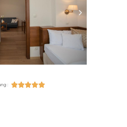





ng :