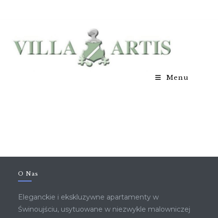
Menu
O Nas
Eleganckie i ekskluzywne apartamenty w
Świnoujściu, usytuowane w niezwykle malowniczej