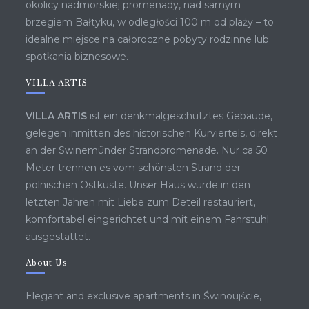
okolicy nadmorskiej promenady, nad samym
brzegiem Bałtyku, w odległości 100 m od plaży – to
idealne miejsce na całoroczne pobyty rodzinne lub
spotkania biznesowe.
VILLA ARTIS
VILLA ARTIS
ist ein denkmalgeschütztes Gebäude,
gelegen inmitten des historischen Kurviertels, direkt
an der Swinemünder Strandpromenade. Nur ca 50
Meter trennen es vom schönsten Strand der
polnischen Ostküste. Unser Haus wurde in den
letzten Jahren mit Liebe zum Deteil restauriert,
komfortabel eingerichtet und mit einem Fahrstuhl
ausgestattet.
About Us
Elegant and exclusive apartments in Świnoujście,