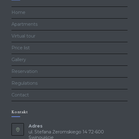
Home
Apartments
Virtual tour
Price list
Gallery
Reservation
Regulations
Contact
Kontakt
Adres
ul. Stefana Żeromskiego 14 72-600
Świnoujście