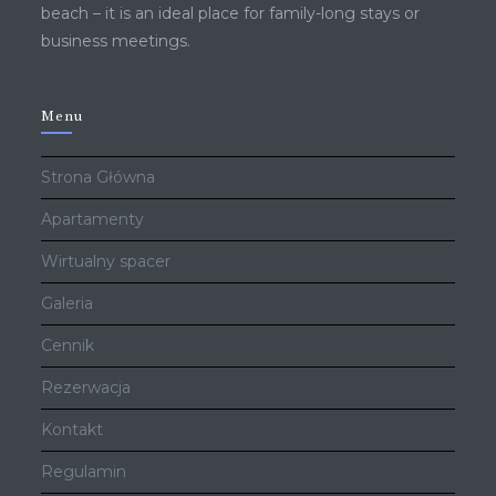
beach – it is an ideal place for family-long stays or
business meetings.
Menu
Strona Główna
Apartamenty
Wirtualny spacer
Galeria
Cennik
Rezerwacja
Kontakt
Regulamin