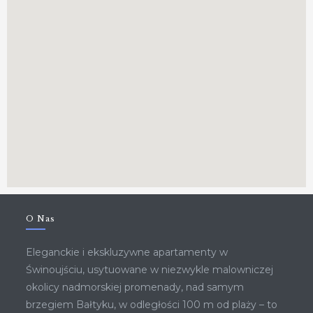
O Nas
Eleganckie i ekskluzywne apartamenty w
Świnoujściu, usytuowane w niezwykle malowniczej
okolicy nadmorskiej promenady, nad samym
brzegiem Bałtyku, w odległości 100 m od plaży – to