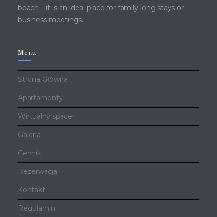
beach – it is an ideal place for family-long stays or
business meetings.
Menu
Strona Główna
Apartamenty
Wirtualny spacer
Galeria
Cennik
Rezerwacja
Kontakt
Regulamin