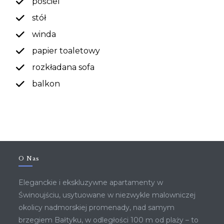
pościel
stół
winda
papier toaletowy
rozkładana sofa
balkon
O Nas
Eleganckie i ekskluzywne apartamenty w
Świnoujściu, usytuowane w niezwykle malowniczej
okolicy nadmorskiej promenady, nad samym
brzegiem Bałtyku, w odległości 100 m od plaży – to