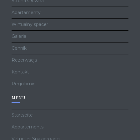
Strona Główna
Apartamenty
Wirtualny spacer
Galeria
Cennik
Rezerwacja
Kontakt
Regulamin
MENU
Startseite
Appartements
Virtueller Spaziergang