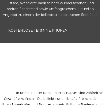
Ostsee, avancierte dank seinem wunderschönen und
breiten Sandstrand sowie umfangreichem kulturellen
Angebot zu einem der beliebtesten polnischen Seebäder.
KOSTENLOSE TERMINE PRÜFEN
In unmittelbarer Nähe unseres Hauses sind zahlreiche
Geschäfte zu finden. Die beliebte und lebhafte Promenade mit
ihren Strandcafes und Fischrestaurants lädt zum Flanieren und