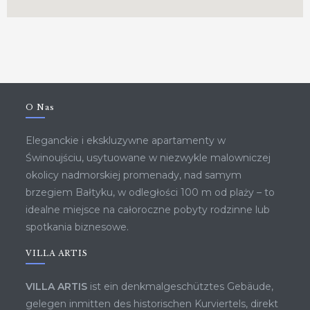
O Nas
Eleganckie i ekskluzywne apartamenty w
Świnoujściu, usytuowane w niezwykle malowniczej
okolicy nadmorskiej promenady, nad samym
brzegiem Bałtyku, w odległości 100 m od plaży – to
idealne miejsce na całoroczne pobyty rodzinne lub
spotkania biznesowe.
VILLA ARTIS
VILLA ARTIS
ist ein denkmalgeschütztes Gebäude,
gelegen inmitten des historischen Kurviertels, direkt