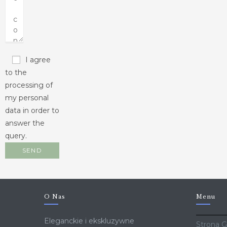
I agree
to the
processing of
my personal
data in order to
answer the
query.
O Nas
Menu
Eleganckie i ekskluzywne
Strona 