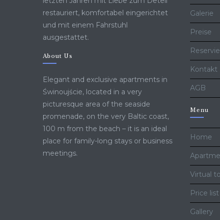
letzten Jahren mit Liebe zum Deteil
restauriert, komfortabel eingerichtet
Galerie
und mit einem Fahrstuhl
Preise
ausgestattet.
Reservi
About Us
Kontakt
Elegant and exclusive apartments in
AGB
Świnoujście, located in a very
picturesque area of ​​the seaside
Menu
promenade, on the very Baltic coast,
100 m from the beach – it is an ideal
Home
place for family-long stays or business
meetings.
Apartme
Virtual t
Price list
Gallery