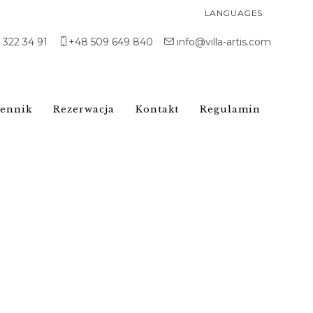
LANGUAGES
1 322 34 91
+48 509 649 840
info@villa-artis.com
ennik
Rezerwacja
Kontakt
Regulamin