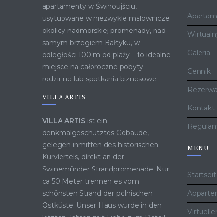
apartamenty w Świnoujściu,
Apartam
usytuowane w niezwykle malowniczej
okolicy nadmorskiej promenady, nad
Wirtualn
samym brzegiem Bałtyku, w
Galeria
odległości 100 m od plaży – to idealne
miejsce na całoroczne pobyty
Cennik
rodzinne lub spotkania biznesowe.
Rezerwa
VILLA ARTIS
Kontakt
VILLA ARTIS
ist ein
Regulam
denkmalgeschütztes Gebäude,
gelegen inmitten des historischen
MENU
Kurviertels, direkt an der
Swinemünder Strandpromenade. Nur
Startsei
ca 50 Meter trennen es vom
schönsten Strand der polnischen
Apparte
Ostküste. Unser Haus wurde in den
Virtuell