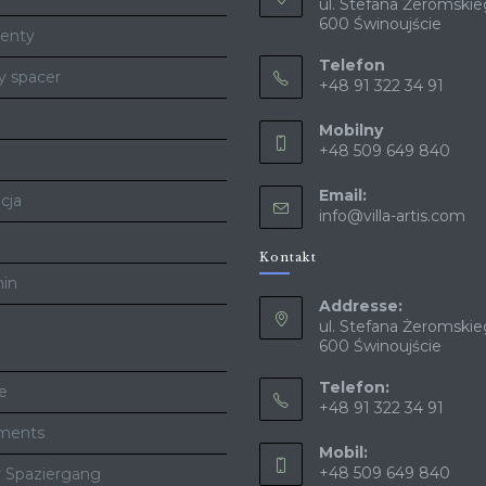
ul. Stefana Żeromskie
600 Świnoujście
enty
Telefon
y spacer
+48 91 322 34 91
Mobilny
+48 509 649 840
Email:
cja
info@villa-artis.com
Kontakt
in
Addresse:
ul. Stefana Żeromskie
600 Świnoujście
Telefon:
te
+48 91 322 34 91
ments
Mobil:
+48 509 649 840
er Spaziergang