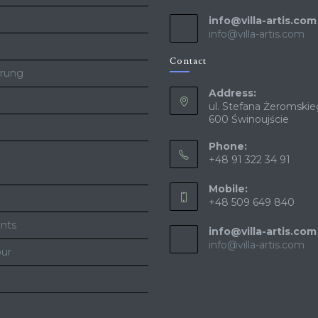
info@villa-artis.com
info@villa-artis.com
Contact
erung
Address:
ul. Stefana Żeromskie
600 Świnoujście
Phone:
+48 91 322 34 91
Mobile:
+48 509 649 840
nts
info@villa-artis.com
info@villa-artis.com
our