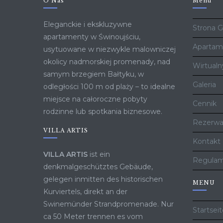
O Nas
Menu
Eleganckie i ekskluzywne
Strona 
apartamenty w Świnoujściu,
Apartam
usytuowane w niezwykle malowniczej
okolicy nadmorskiej promenady, nad
Wirtualn
samym brzegiem Bałtyku, w
Galeria
odległości 100 m od plaży – to idealne
miejsce na całoroczne pobyty
Cennik
rodzinne lub spotkania biznesowe.
Rezerwa
VILLA ARTIS
Kontakt
VILLA ARTIS
ist ein
Regulam
denkmalgeschütztes Gebäude,
gelegen inmitten des historischen
MENU
Kurviertels, direkt an der
Swinemünder Strandpromenade. Nur
Startsei
ca 50 Meter trennen es vom