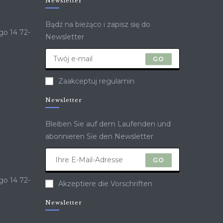
Newsletter
Bądź na bieżąco i zapisz się do
go 14 72-
Newsletter
GO
Zaakceptuj regulamin
Newsletter
Bleiben Sie auf dem Laufenden und
abonnieren Sie den Newsletter
GO
go 14 72-
Akzeptiere die Vorschriften
Newsletter