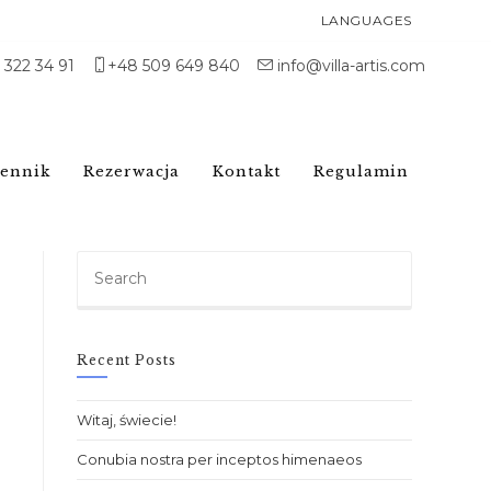
LANGUAGES
1 322 34 91
+48 509 649 840
info@villa-artis.com
ennik
Rezerwacja
Kontakt
Regulamin
Recent Posts
Witaj, świecie!
Conubia nostra per inceptos himenaeos