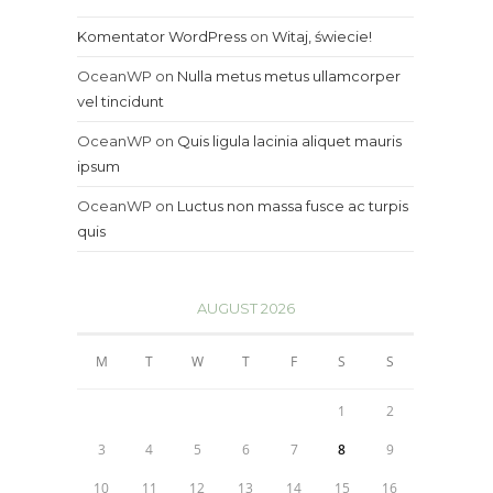
Komentator WordPress
on
Witaj, świecie!
OceanWP
on
Nulla metus metus ullamcorper
vel tincidunt
OceanWP
on
Quis ligula lacinia aliquet mauris
ipsum
OceanWP
on
Luctus non massa fusce ac turpis
quis
AUGUST 2026
M
T
W
T
F
S
S
1
2
3
4
5
6
7
8
9
10
11
12
13
14
15
16