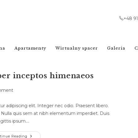
+48 9
na
Apartamenty
Wirtualny spacer
Galeria
C
per inceptos himenaeos
mment
 adipiscing elit. Integer nec odio. Praesent libero.
. Nulla quis sem at nibh elementum imperdiet. Duis
gittis ipsum.…
tinue Reading