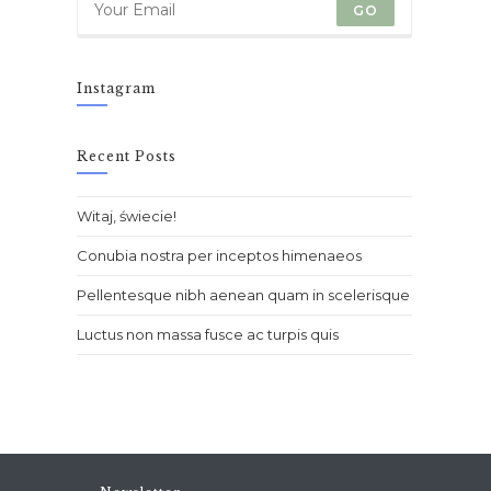
GO
Instagram
Recent Posts
Witaj, świecie!
Conubia nostra per inceptos himenaeos
Pellentesque nibh aenean quam in scelerisque
Luctus non massa fusce ac turpis quis