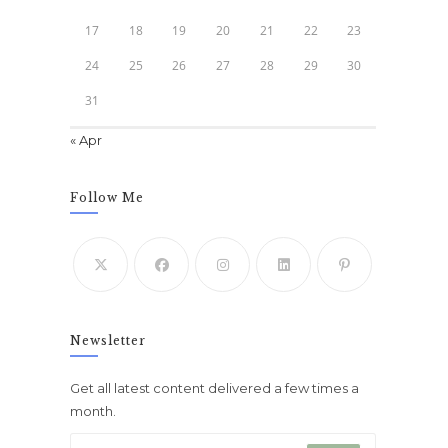
17
18
19
20
21
22
23
24
25
26
27
28
29
30
31
« Apr
Follow Me
Newsletter
Get all latest content delivered a few times a
month.