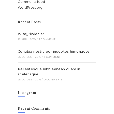
Comments feed
WordPress.org
Recent Posts
Witaj, świecie!
16 APRIL 2019
/
1 COMMENT
Conubia nostra per inceptos himenaeos
25 OCTOBER 2016
/
1 COMMENT
Pellentesque nibh aenean quam in
scelerisque
25 OCTOBER 2016
/
0 COMMENTS
Instagram
Recent Comments