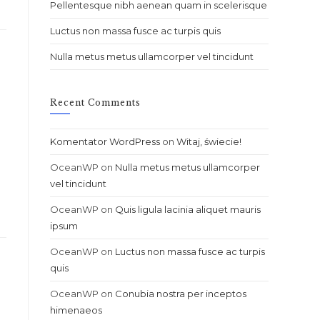
Pellentesque nibh aenean quam in scelerisque
Luctus non massa fusce ac turpis quis
Nulla metus metus ullamcorper vel tincidunt
Recent Comments
Komentator WordPress
on
Witaj, świecie!
OceanWP
on
Nulla metus metus ullamcorper
vel tincidunt
OceanWP
on
Quis ligula lacinia aliquet mauris
ipsum
OceanWP
on
Luctus non massa fusce ac turpis
quis
OceanWP
on
Conubia nostra per inceptos
himenaeos