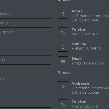
Kontakt
Adres
Główna
ul. Stefana Żeromskie
600 Świnoujście
enty
Telefon
y spacer
+48 91 322 34 91
Mobilny
+48 509 649 840
Email:
cja
info@villa-artis.com
Kontakt
in
Addresse:
ul. Stefana Żeromskie
600 Świnoujście
Telefon:
te
+48 91 322 34 91