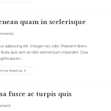
enean quam in scelerisque
mments
 adipiscing elit. Integer nec odio. Praesent libero.
. Nulla quis sem at nibh elementum imperdiet. Duis
gittis ipsum.…
tinue Reading
a fusce ac turpis quis
mment